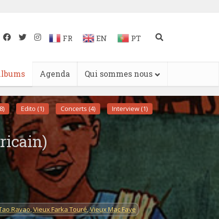
FR
EN
PT
lbums
Agenda
Qui sommes nous
8)
Edito (1)
Concerts (4)
Interview (1)
ricain)
Tao Ravao
,
Vieux Farka Touré
,
Vieux Mac Faye