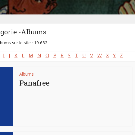
égorie -Albums
lbums sur le site : 19 652
I
J
K
L
M
N
O
P
R
S
T
U
V
W
X
Y
Z
Albums
Panafree