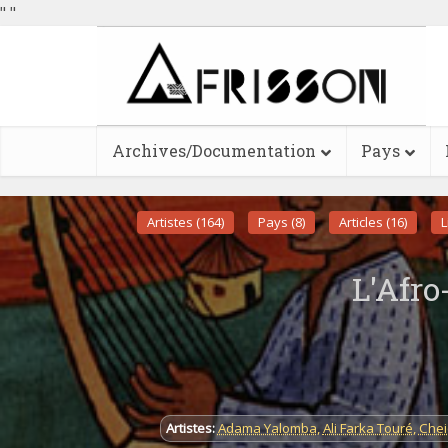
"
"
Archives/Documentation
Pays
Artistes (164)
Pays (8)
Articles (16)
L
L'Afro
Artistes:
Adama Yalomba
,
Ali Farka Touré
,
Chei