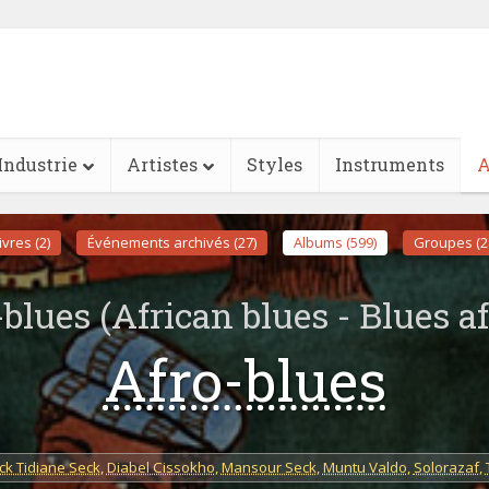
Industrie
Artistes
Styles
Instruments
A
ivres (2)
Événements archivés (27)
Albums (599)
Groupes (2
-blues (African blues - Blues af
Afro-blues
ck Tidiane Seck
,
Diabel Cissokho
,
Mansour Seck
,
Muntu Valdo
,
Solorazaf
,