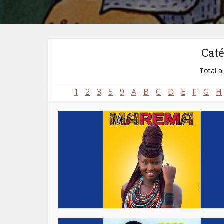
Cat
Total a
1
2
3
5
9
A
B
C
D
E
F
G
H