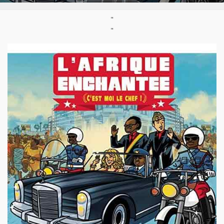
Labels:
RCA Victor
"
Pays:
Burkina Faso
,
Congo Kinshasa
,
Côte d'Ivoire
,
Gabon
,
"
Guinée Conakry
,
Mali
,
Nigeria
Styles:
Afro-pop
,
Afro-rap
,
Highlife
,
Musique mandingue
,
Rumba congolaise
,
World / Musique du monde
Support :
CD
Parution :
02/04/2012