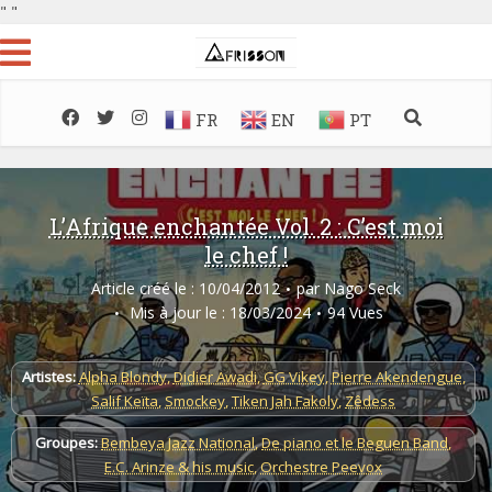
"
"
FR
EN
PT
L’Afrique enchantée Vol. 2 : C’est moi
le chef !
Article créé le : 10/04/2012
par
Nago Seck
Mis à jour le : 18/03/2024
94 Vues
Artistes:
Alpha Blondy
,
Didier Awadi
,
GG Vikey
,
Pierre Akendengue
,
Salif Keïta
,
Smockey
,
Tiken Jah Fakoly
,
Zêdess
Groupes:
Bembeya Jazz National
,
De piano et le Beguen Band
,
E.C. Arinze & his music
,
Orchestre Peevox