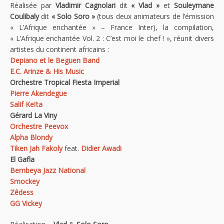
Réalisée par
Vladimir Cagnolari
dit
« Vlad »
et
Souleymane
Coulibaly
dit
« Solo Soro »
(tous deux animateurs de l’émission
« L’Afrique enchantée » – France Inter), la compilation,
« L’Afrique enchantée Vol. 2 : C’est moi le chef ! », réunit divers
artistes du continent africains :
Depiano et le Beguen Band
E.C. Arinze & His Music
Orchestre Tropical Fiesta Imperial
Pierre Akendegue
Salif Keïta
Gérard La Viny
Orchestre Peevox
Alpha Blondy
Tiken Jah Fakoly
feat.
Didier Awadi
El Gafla
Bembeya Jazz National
Smockey
Zêdess
GG Vickey