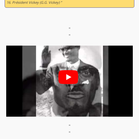
16. Président Vickey (G.G. Vickey) ”
"
"
"
"