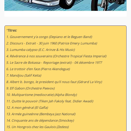
“
Titres:
1. Gouvernement y'a congo (Depiano et le Beguen Band)
2. Discours - Extrait - 30 juin 1960 (Patrice Emery Lumumba)
3. Lumumba calypso (E.C. Arinze & His Music)
4. Révérence à nos souverains (Orchestre Tropical Fiesta Imperial)
5. Le Sacre de Bokassa - Reportage (extrait) - 04 décembre 1977
6. Le trottoir d'en face (Pierre Akendegue)
7. Mandjou (Salif Keïta)
8. Albert b. bongo, le president qu'il nous faut (Gérard La Viny)
9. Elf Gabon (Orchestre Peevox)
10. Multipartisme (mediocratie) (Alpha Blondy)
11. Quitte le pouvoir (Tiken Jah Fakoly feat. Didier Awadi)
12. A mon général (El Gafla)
13. Armée guineénne (Bembeya Jazz National)
14. Cinquante ans de dépendance (Smockey)
15. Un Hongrois chez les Gaulois (Zedess)