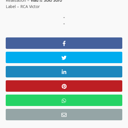
Réalisation –
Vlad
&
Solo Soro
Label – RCA Victor
"
"