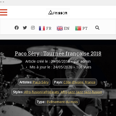
"
"
FR
EN
PT
Paco Séry : Tournée française 2018
Article créé le : 29/06/2018
par
admin
Mis à jour le : 24/05/2020
106 Vues
Artistes:
Paco Séry
Pays:
Côte d'Ivoire
,
France
Styles:
Afro-fusion/afrobeats
,
Afro-jazz
,
Jazz
,
Jazz-fusion
Type :
Evènement du mois