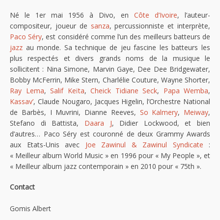
Né le 1er mai 1956 à Divo, en
Côte d’Ivoire
, l’auteur-
compositeur, joueur de
sanza
, percussionniste et interprète,
Paco Séry
, est considéré comme l’un des meilleurs batteurs de
jazz
au monde. Sa technique de jeu fascine les batteurs les
plus respectés et divers grands noms de la musique le
sollicitent : Nina Simone, Marvin Gaye, Dee Dee Bridgewater,
Bobby McFerrin, Mike Stern, Charlélie Couture, Wayne Shorter,
Ray Lema
,
Salif Keïta
,
Cheick Tidiane Seck
,
Papa Wemba
,
Kassav’
, Claude Nougaro, Jacques Higelin, l’Orchestre National
de Barbès, I Muvrini, Dianne Reeves,
So Kalmery
,
Meiway
,
Stefano di Battista,
Daara J
, Didier Lockwood, et bien
d’autres… Paco Séry est couronné de deux Grammy Awards
aux Etats-Unis avec
Joe Zawinul & Zawinul Syndicate
:
« Meilleur album World Music » en 1996 pour « My People », et
« Meilleur album jazz contemporain » en 2010 pour « 75th ».
Contact
Gomis Albert