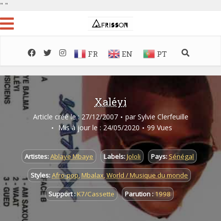
"
"
FR
EN
PT
Xaléyi
Article créé le : 27/12/2007
par
Sylvie Clerfeuille
Mis à jour le : 24/05/2020
99 Vues
Artistes:
Ablaye Mbaye
Labels:
Jololi
Pays:
Sénégal
Styles:
Afro-pop
,
Mbalax
,
World / Musique du monde
Support :
K7/Cassette
Parution :
1998