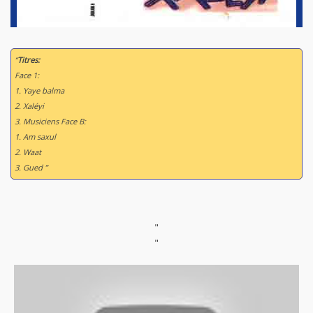
“
Titres:
Face 1:
1. Yaye balma
2. Xaléyi
3. Musiciens Face B:
1. Am saxul
2. Waat
3. Gued ”
"
"