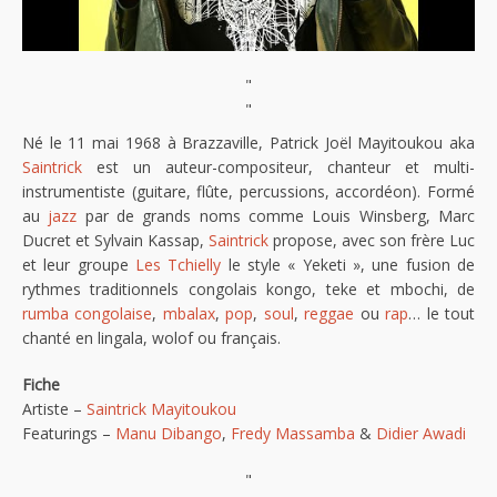
"
"
Né le 11 mai 1968 à Brazzaville, Patrick Joël Mayitoukou aka
Saintrick
est un auteur-compositeur, chanteur et multi-
instrumentiste (guitare, flûte, percussions, accordéon). Formé
au
jazz
par de grands noms comme Louis Winsberg, Marc
Ducret et Sylvain Kassap,
Saintrick
propose, avec son frère Luc
et leur groupe
Les Tchielly
le style « Yeketi », une fusion de
rythmes traditionnels congolais kongo, teke et mbochi, de
rumba congolaise
,
mbalax
,
pop
,
soul
,
reggae
ou
rap
… le tout
chanté en lingala, wolof ou français.
Fiche
Artiste –
Saintrick Mayitoukou
Featurings –
Manu Dibango
,
Fredy Massamba
&
Didier Awadi
"