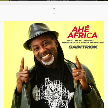
Styles:
Afro-fusion/afrobeats
,
Mbalax
,
Rumba congolaise
"
Parution :
18/12/2020
"