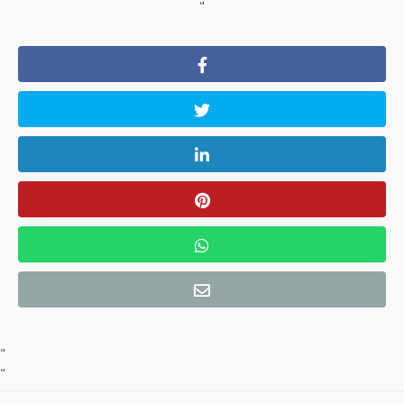
"
"
"