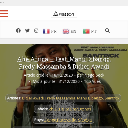
"
"
FR
EN
PT
Ahé Africa – Feat. Manu Dibango,
Fredy Massamba & Didier Awadi
Article créé le : 18/12/2020
par
Nago Seck
Mis à jour le : 31/12/2020
165 Vues
Artistes:
Didier Awadi
,
Fredy Massamba
,
Manu Dibango
,
Saintrick
Labels:
Zhu Culture Productions
Pays:
Congo Brazzaville
,
Sénégal