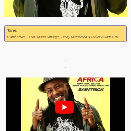
“
Titres:
1. Ahé Africa – Feat. Manu Dibango, Fredy Massamba & Didier Awadi 4:16”
"
"