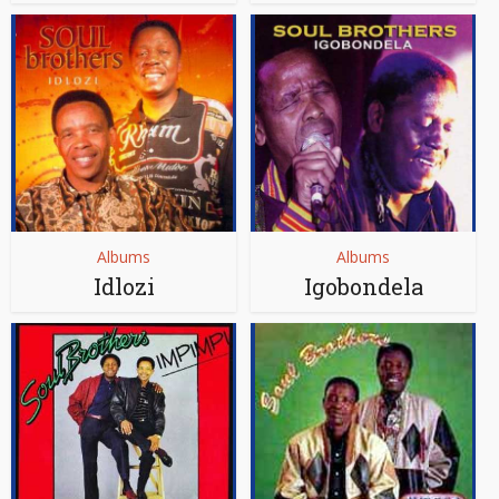
Albums
Albums
Idlozi
Igobondela