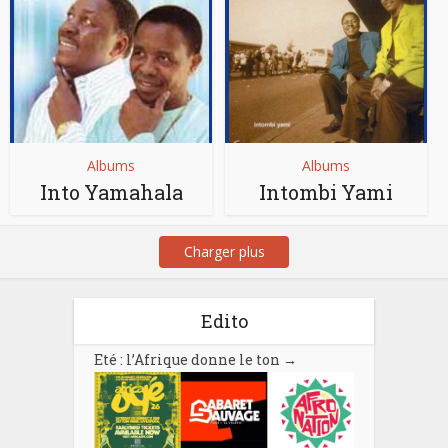
Albums
Albums
Into Yamahala
Intombi Yami
Charger plus
Edito
Eté : l’Afrique donne le ton
→