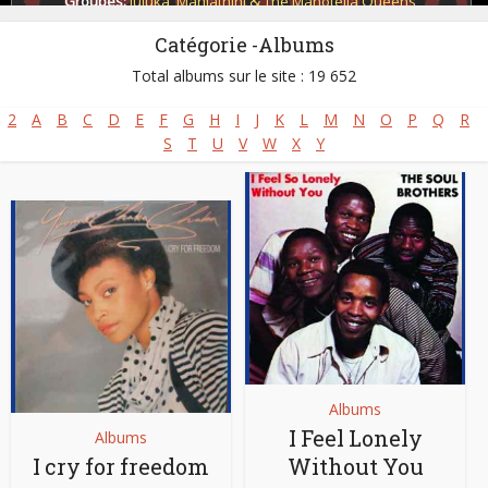
Groupes:
Juluka
,
Mahlathini & The Mahotella Queens
,
Mahotella Queens
,
Makgona Tsohle Band
,
Savuka
,
Soul Brothers
Catégorie -Albums
Pays:
Afrique du Sud
Total albums sur le site : 19 652
2
A
B
C
D
E
F
G
H
I
J
K
L
M
N
O
P
Q
R
S
T
U
V
W
X
Y
Albums
I Feel Lonely
Albums
I cry for freedom
Without You