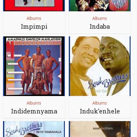
Albums
Albums
Impimpi
Indaba
Albums
Albums
Indidemnyama
Induk’enhele