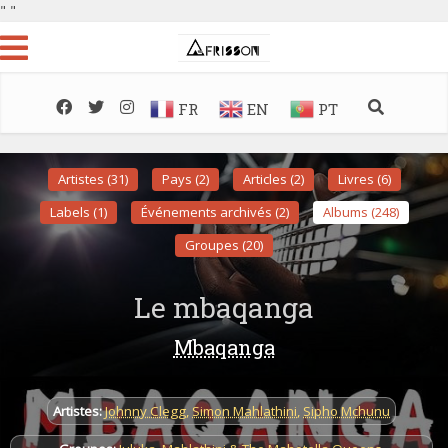
"
"
FR
EN
PT
Artistes (31)
Pays (2)
Articles (2)
Livres (6)
Labels (1)
Événements archivés (2)
Albums (248)
Groupes (20)
Le mbaqanga
Mbaqanga
Artistes:
Johnny Clegg
,
Simon Mahlathini
,
Sipho Mchunu