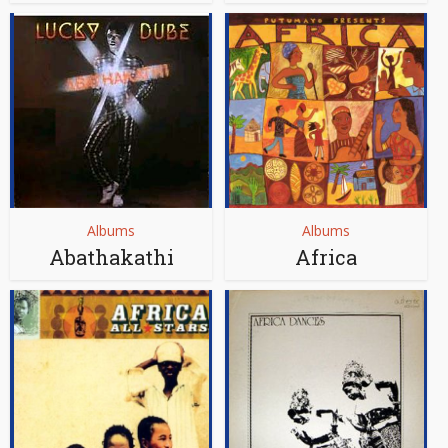
Albums
Albums
Abathakathi
Africa