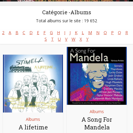
Groupes:
Juluka
,
Mahlathini & The Mahotella Queens
,
Mahotella Queens
,
Makgona Tsohle Band
,
Savuka
,
Soul Brothers
Catégorie -Albums
Pays:
Afrique du Sud
Total albums sur le site : 19 652
2
A
B
C
D
E
F
G
H
I
J
K
L
M
N
O
P
Q
R
S
T
U
V
W
X
Y
Albums
A Song For
Albums
A lifetime
Mandela