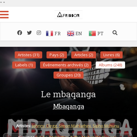
"
"
FR
EN
PT
Artistes (31)
Pays (2)
Articles (2)
Livres (6)
Labels (1)
Événements archivés (2)
Albums (248)
Groupes (20)
Le mbaqanga
Mbaqanga
Artistes:
Johnny Clegg
,
Simon Mahlathini
,
Sipho Mchunu