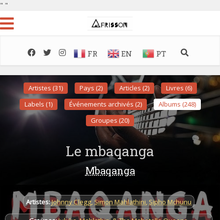
"
"
FR
EN
PT
Artistes (31)
Pays (2)
Articles (2)
Livres (6)
Labels (1)
Événements archivés (2)
Albums (248)
Groupes (20)
Le mbaqanga
Mbaqanga
Artistes:
Johnny Clegg
,
Simon Mahlathini
,
Sipho Mchunu