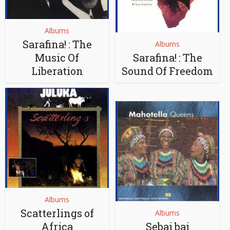
Albums
Sarafina! : The
Albums
Music Of
Sarafina! : The
Liberation
Sound Of Freedom
Albums
Scatterlings of
Albums
Africa
Sebai bai