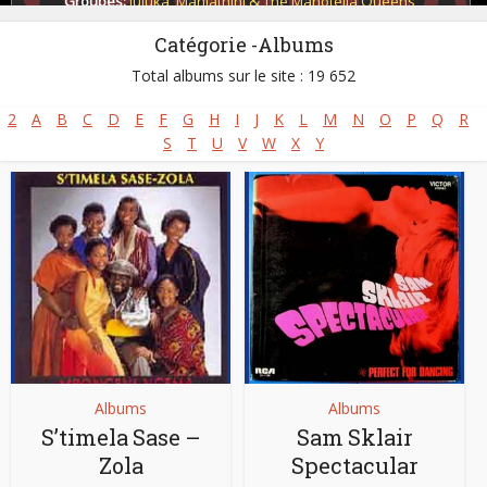
Groupes:
Juluka
,
Mahlathini & The Mahotella Queens
,
Mahotella Queens
,
Makgona Tsohle Band
,
Savuka
,
Soul Brothers
Catégorie -Albums
Pays:
Afrique du Sud
Total albums sur le site : 19 652
2
A
B
C
D
E
F
G
H
I
J
K
L
M
N
O
P
Q
R
S
T
U
V
W
X
Y
Albums
Albums
S’timela Sase –
Sam Sklair
Zola
Spectacular