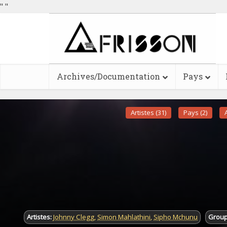
"
"
Archives/Documentation
Pays
Artistes (31)
Pays (2)
Artistes:
Johnny Clegg
,
Simon Mahlathini
,
Sipho Mchunu
Group