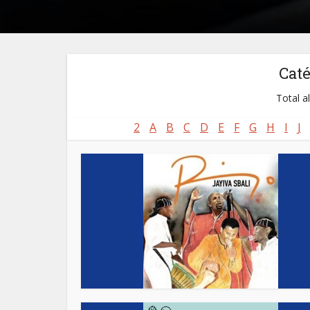
Cat
Total a
2
A
B
C
D
E
F
G
H
I
J