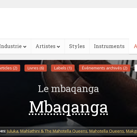
Industrie
Artistes
Styles
Instruments
A
Articles (2)
Livres (6)
Labels (1)
Événements archivés (2)
Le mbaqanga
Mbaqanga
es:
Juluka
,
Mahlathini & The Mahotella Queens
,
Mahotella Queens
,
Makg