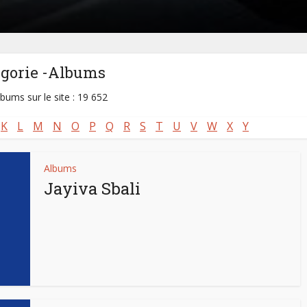
égorie -Albums
lbums sur le site : 19 652
K
L
M
N
O
P
Q
R
S
T
U
V
W
X
Y
Albums
Jayiva Sbali