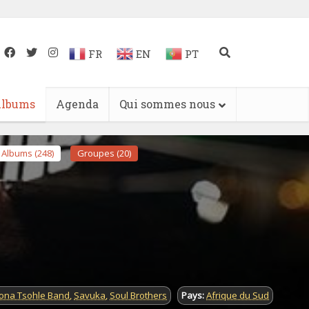
FR
EN
PT
lbums
Agenda
Qui sommes nous
Albums (248)
Groupes (20)
ona Tsohle Band
,
Savuka
,
Soul Brothers
Pays:
Afrique du Sud