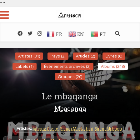
"
"
FR
EN
PT
Artistes (31)
Pays (2)
Articles (2)
Livres (6)
Labels (1)
Événements archivés (2)
Albums (248)
Groupes (20)
Le mbaqanga
Mbaqanga
Artistes:
Johnny Clegg
,
Simon Mahlathini
,
Sipho Mchunu