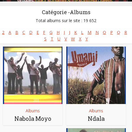
Groupes:
Juluka
,
Mahlathini & The Mahotella Queens
,
Mahotella Queens
,
Makgona Tsohle Band
,
Savuka
,
Soul Brothers
Catégorie -Albums
Pays:
Afrique du Sud
Total albums sur le site : 19 652
2
A
B
C
D
E
F
G
H
I
J
K
L
M
N
O
P
Q
R
S
T
U
V
W
X
Y
Albums
Albums
Nabola Moyo
Ndala