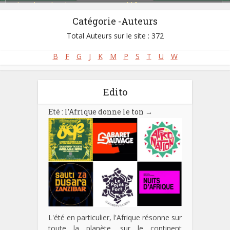
Blues Ibo (Igbo Blues)
,
Fuji Music
,
Highlife
,
Juju Music
,
Naija Music
,
Palm Wine Music / Maringa
,
Soul
,
Toye
Catégorie -Auteurs
Total Auteurs sur le site : 372
B
F
G
J
K
M
P
S
T
U
W
Edito
Eté : l’Afrique donne le ton
→
L'été en particulier, l'Afrique résonne sur
toute la planète, sur le continent