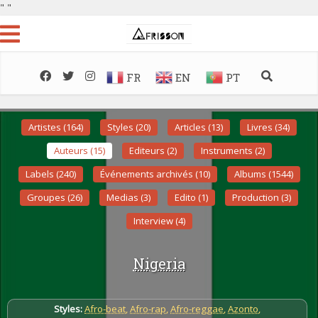
"
"
FR
EN
PT
Artistes (164)
Styles (20)
Articles (13)
Livres (34)
Auteurs (15)
Editeurs (2)
Instruments (2)
Labels (240)
Événements archivés (10)
Albums (1544)
Groupes (26)
Medias (3)
Edito (1)
Production (3)
Interview (4)
Nigeria
Styles:
Afro-beat
,
Afro-rap
,
Afro-reggae
,
Azonto
,