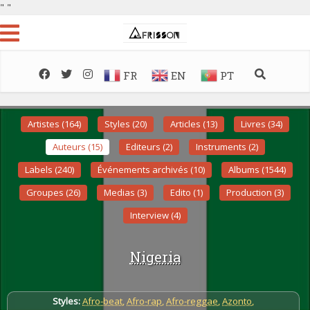
"
"
FR
EN
PT
Artistes (164)
Styles (20)
Articles (13)
Livres (34)
Auteurs (15)
Editeurs (2)
Instruments (2)
Labels (240)
Événements archivés (10)
Albums (1544)
Groupes (26)
Medias (3)
Edito (1)
Production (3)
Interview (4)
Nigeria
Styles:
Afro-beat
,
Afro-rap
,
Afro-reggae
,
Azonto
,