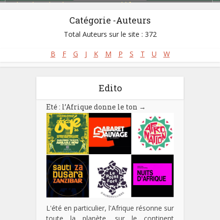
Blues Ibo (Igbo Blues)
,
Fuji Music
,
Highlife
,
Juju Music
,
Naija Music
,
Palm Wine Music / Maringa
,
Soul
,
Toye
Catégorie -Auteurs
Total Auteurs sur le site : 372
B
F
G
J
K
M
P
S
T
U
W
Edito
Eté : l’Afrique donne le ton
→
L'été en particulier, l'Afrique résonne sur
toute la planète, sur le continent