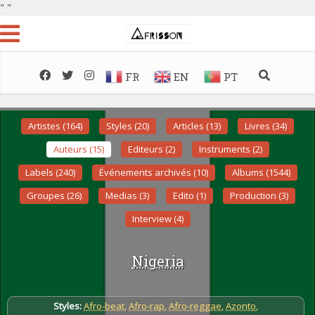
"
"
FR
EN
PT
Artistes (164)
Styles (20)
Articles (13)
Livres (34)
Auteurs (15)
Editeurs (2)
Instruments (2)
Labels (240)
Événements archivés (10)
Albums (1544)
Groupes (26)
Medias (3)
Edito (1)
Production (3)
Interview (4)
Nigeria
Styles:
Afro-beat
,
Afro-rap
,
Afro-reggae
,
Azonto
,