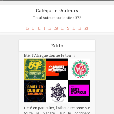
Blues Ibo (Igbo Blues)
,
Fuji Music
,
Highlife
,
Juju Music
,
Naija Music
,
Palm Wine Music / Maringa
,
Soul
,
Toye
Catégorie -Auteurs
Total Auteurs sur le site : 372
B
F
G
J
K
M
P
S
T
U
W
Edito
Eté : l’Afrique donne le ton
→
L'été en particulier, l'Afrique résonne sur
toute la planète, sur le continent