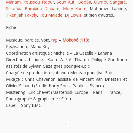
Mariam
,
Youssou Ndour
,
Seun Kuti
,
Booba
,
Oumou Sangaré
,
Sékouba Bambino Diabaté
,
Mory Kanté
, Mohamed Lamine,
Tiken Jah Fakoly
,
Fou Malade
,
DJ Lewis
, et bien d’autres…
Fiche
Musique, paroles, voix,
rap
–
Mokobé
(
113
)
Réalisation : Manu Key
Coordination artistique : Michelle « La Gazelle » Lahana
Direction artistique : Karim A. / A. Thiam / Philippe Gandilhon
assistés de Sylvain Gazaignes pour Jive-Epic
Chargée de production : Johanna Meneau pour Jive-Epic
Mixage : Chris Chavenon assisté de Vincent Van Driesten et
Olivier Schanti (Studio Harry Son – Pantin – France)
Mastering : Eric Chevet (Masterdisk Europe – Paris – France)
Photographie & graphisme : Fifou
Label – Sony BMG
"
"