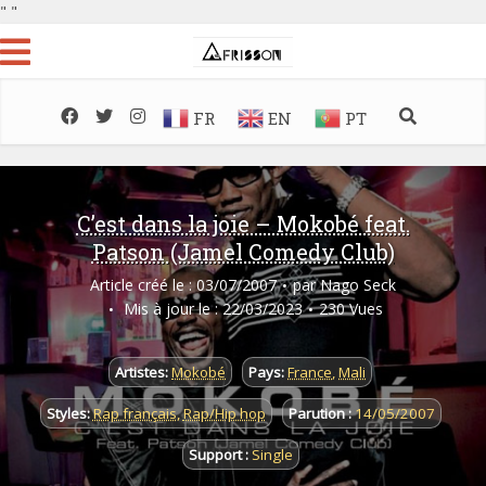
"
"
FR
EN
PT
C’est dans la joie – Mokobé feat.
Patson (Jamel Comedy Club)
Article créé le : 03/07/2007
par
Nago Seck
Mis à jour le : 22/03/2023
230 Vues
Artistes:
Mokobé
Pays:
France
,
Mali
Styles:
Rap français
,
Rap/Hip hop
Parution :
14/05/2007
Support :
Single