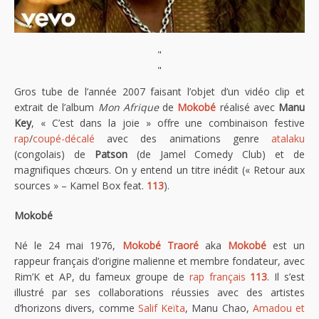
"
"
Gros tube de l’année 2007 faisant l’objet d’un vidéo clip et
extrait de l’album
Mon Afrique
de
Mokobé
réalisé avec
Manu
Key
, « C’est dans la joie » offre une combinaison festive
rap
/
coupé-décalé
avec des animations genre
atalaku
(congolais) de
Patson
(de Jamel Comedy Club) et de
magnifiques chœurs. On y entend un titre inédit (« Retour aux
sources » – Kamel Box feat.
113
).
Mokobé
Né le 24 mai 1976,
Mokobé Traoré
aka
Mokobé
est un
rappeur français d’origine malienne et membre fondateur, avec
Rim’K et AP, du fameux groupe de
rap français
113
. Il s’est
illustré par ses collaborations réussies avec des artistes
d’horizons divers, comme
Salif Keïta
, Manu Chao,
Amadou et