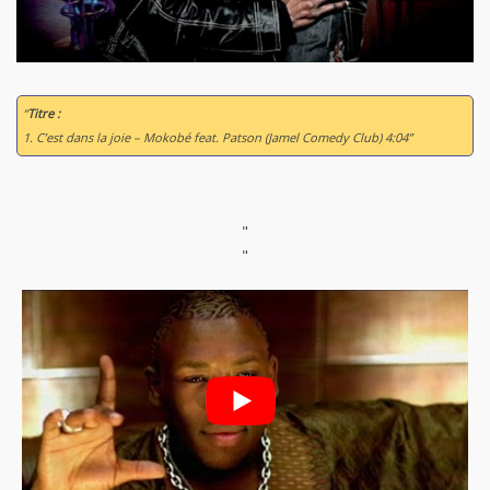
“
Titre :
1. C’est dans la joie – Mokobé feat. Patson (Jamel Comedy Club) 4:04”
"
"