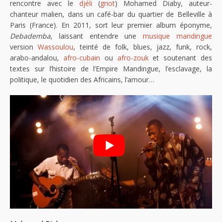
rencontre avec le
djéli
(
griot
) Mohamed Diaby, auteur-
chanteur malien, dans un café-bar du quartier de Belleville à
Paris (France). En 2011, sort leur premier album éponyme,
Debademba
, laissant entendre une
musique mandingue
version
Wassoulou
, teinté de folk, blues, jazz, funk, rock,
arabo-andalou,
afro-cubain
ou
afro-zouk
et soutenant des
textes sur l’histoire de l’Empire Mandingue, l’esclavage, la
politique, le quotidien des Africains, l’amour…