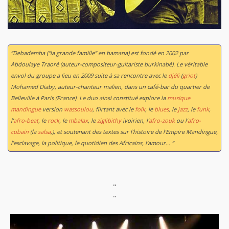
“Debademba (“la grande famille” en bamana) est fondé en 2002 par
Abdoulaye Traoré (auteur-compositeur-guitariste burkinabé). Le véritable
envol du groupe a lieu en 2009 suite à sa rencontre avec le
djéli
(
griot
)
Mohamed Diaby, auteur-chanteur malien, dans un café-bar du quartier de
Belleville à Paris (France). Le duo ainsi constitué explore la
musique
mandingue
version
wassoulou
, flirtant avec le
folk
, le
blues
, le
jazz
, le
funk
,
l’
afro-beat
, le
rock
, le
mbalax
, le
ziglibithy
ivoirien, l’
afro-zouk
ou l’
afro-
cubain
(la
salsa
,), et soutenant des textes sur l’histoire de l’Empire Mandingue,
l’esclavage, la politique, le quotidien des Africains, l’amour… ”
"
"