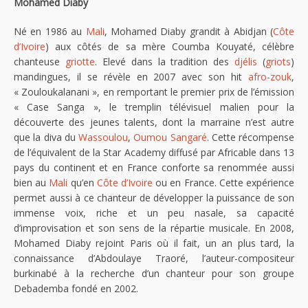
Mohamed Diaby
Né en 1986 au
Mali
, Mohamed Diaby grandit à Abidjan (
Côte
d’Ivoire
) aux côtés de sa mère Coumba Kouyaté, célèbre
chanteuse
griotte
. Elevé dans la tradition des
djélis
(
griots
)
mandingues, il se révèle en 2007 avec son hit
afro-zouk
,
« Zouloukalanani », en remportant le premier prix de l’émission
« Case Sanga », le tremplin télévisuel malien pour la
découverte des jeunes talents, dont la marraine n’est autre
que la diva du
Wassoulou
,
Oumou Sangaré
. Cette récompense
de l’équivalent de la Star Academy diffusé par Africable dans 13
pays du continent et en France conforte sa renommée aussi
bien au
Mali
qu’en
Côte d’Ivoire
ou en France. Cette expérience
permet aussi à ce chanteur de développer la puissance de son
immense voix, riche et un peu nasale, sa capacité
d’improvisation et son sens de la répartie musicale. En 2008,
Mohamed Diaby rejoint Paris où il fait, un an plus tard, la
connaissance d’Abdoulaye Traoré, l’auteur-compositeur
burkinabé à la recherche d’un chanteur pour son groupe
Debademba fondé en 2002.