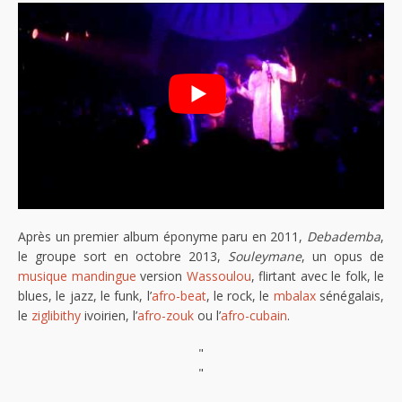
Après un premier album éponyme paru en 2011,
Debademba
,
le groupe sort en octobre 2013,
Souleymane
, un opus de
musique mandingue
version
Wassoulou
, flirtant avec le folk, le
blues, le jazz, le funk, l’
afro-beat
, le rock, le
mbalax
sénégalais,
le
ziglibithy
ivoirien, l’
afro-zouk
ou l’
afro-cubain
.
"
"