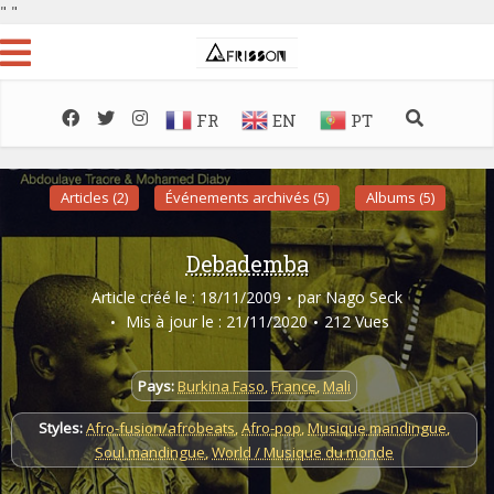
"
"
FR
EN
PT
Articles (2)
Événements archivés (5)
Albums (5)
Debademba
Article créé le : 18/11/2009
par
Nago Seck
Mis à jour le : 21/11/2020
212 Vues
Pays:
Burkina Faso
,
France
,
Mali
Styles:
Afro-fusion/afrobeats
,
Afro-pop
,
Musique mandingue
,
Soul mandingue
,
World / Musique du monde