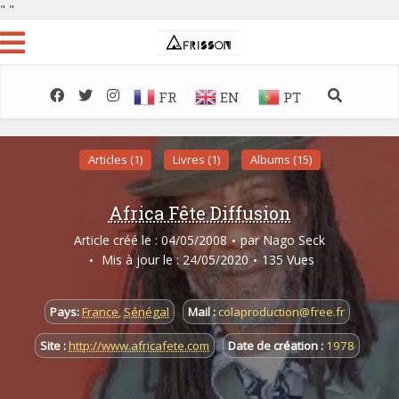
"
"
FR
EN
PT
Articles (1)
Livres (1)
Albums (15)
Africa Fête Diffusion
Article créé le : 04/05/2008
par
Nago Seck
Mis à jour le : 24/05/2020
135 Vues
Pays:
France
,
Sénégal
Mail :
colaproduction@free.fr
Site :
http://www.africafete.com
Date de création :
1978