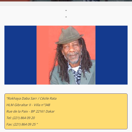
"
"
“Rokhaya Daba Sarr / Cécile Rata
HLM Gibraltar II - Villa n°348
Rue de la Paix - BP 22161 Dakar
Tel: (221) 864 09 20
Fax: (221) 864 09 25 ”