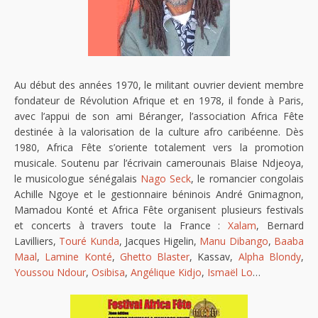
Au début des années 1970, le militant ouvrier devient membre
fondateur de Révolution Afrique et en 1978, il fonde à Paris,
avec l’appui de son ami Béranger, l’association Africa Fête
destinée à la valorisation de la culture afro caribéenne. Dès
1980, Africa Fête s’oriente totalement vers la promotion
musicale. Soutenu par l’écrivain camerounais Blaise Ndjeoya,
le musicologue sénégalais
Nago Seck
, le romancier congolais
Achille Ngoye et le gestionnaire béninois André Gnimagnon,
Mamadou Konté et Africa Fête organisent plusieurs festivals
et concerts à travers toute la France :
Xalam
, Bernard
Lavilliers,
Touré Kunda
, Jacques Higelin,
Manu Dibango
,
Baaba
Maal
,
Lamine Konté
,
Ghetto Blaster
, Kassav,
Alpha Blondy
,
Youssou Ndour
,
Osibisa
,
Angélique Kidjo
,
Ismaël Lo
…