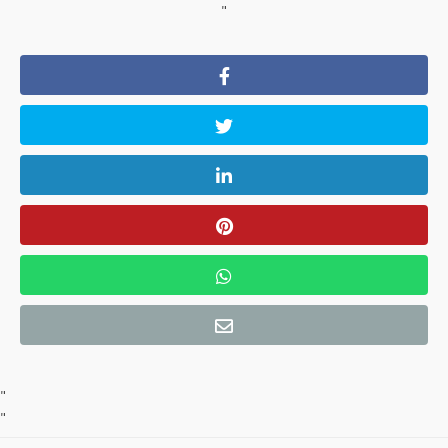
"
"
"