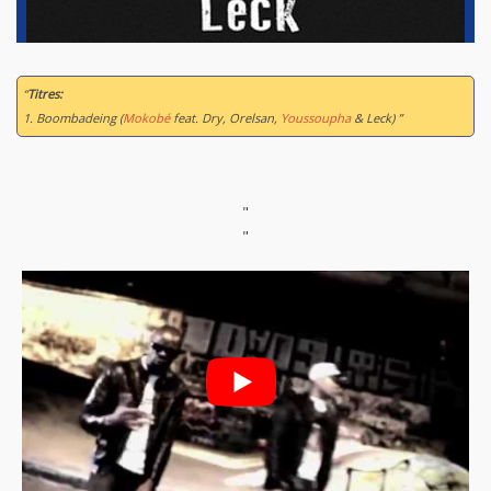
“
Titres:
1. Boombadeing (
Mokobé
feat. Dry, Orelsan,
Youssoupha
& Leck) ”
"
"