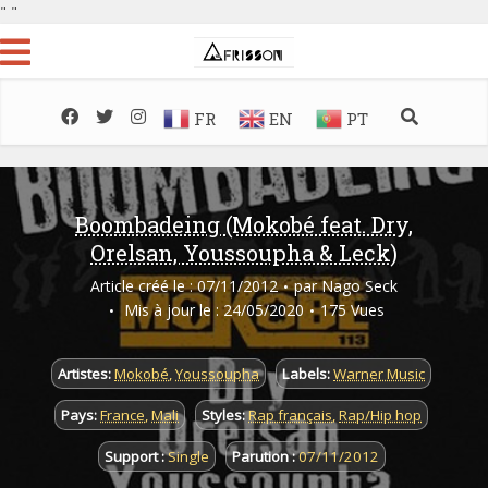
"
"
FR
EN
PT
Boombadeing (Mokobé feat. Dry,
Orelsan, Youssoupha & Leck)
Article créé le : 07/11/2012
par
Nago Seck
Mis à jour le : 24/05/2020
175 Vues
Artistes:
Mokobé
,
Youssoupha
Labels:
Warner Music
Pays:
France
,
Mali
Styles:
Rap français
,
Rap/Hip hop
Support :
Single
Parution :
07/11/2012