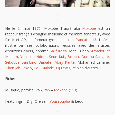
"
"
Né le 24 mai 1976, Mokobé Traoré aka
Mokobé
est un
rappeur français d’origine malienne et membre fondateur, avec
Rim’K et AP, du fameux groupe de
rap français
113
. Il s’est
illustré par ses collaborations réussies avec des artistes
d’horizons divers, comme
Salif Keïta
, Manu Chao,
Amadou et
Mariam
,
Youssou Ndour
,
Seun Kuti
,
Booba
,
Oumou Sangaré
,
Sékouba Bambino Diabaté
,
Mory Kanté
, Mohamed Lamine,
Tiken Jah Fakoly
,
Fou Malade
,
DJ Lewis
, et bien d’autres…
Fiche:
Musique, paroles, voix,
rap
–
Mokobé
(
113
)
Featurings – Dry, Orelsan,
Youssoupha
& Leck
"