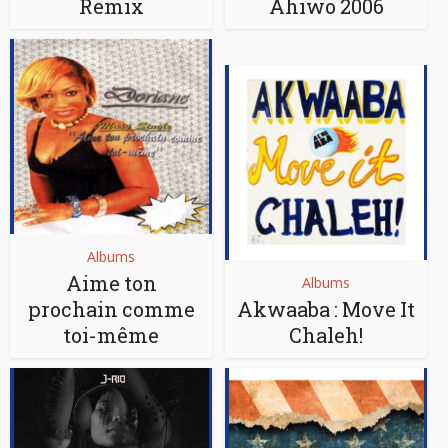
Remix
Ahiwo 2006
Albums
Aime ton
Albums
prochain comme
Akwaaba : Move It
toi-même
Chaleh!