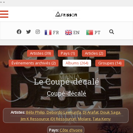
"
"
FR
EN
PT
Artistes (39)
Pays (1)
Articles (2)
Événements archivés (2)
Albums (264)
Groupes (14)
Le Coupé-décalé
Coupé-décalé
Artistes:
Bébi Philip
,
Debordo Leekunfa
,
DJ Arafat
,
Douk Saga
,
Jim K Ressource (DJ Ressource)
,
Molare
,
Tata Keny
Pays:
Côte d'Ivoire