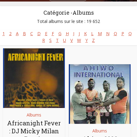
Catégorie -Albums
Total albums sur le site : 19 652
1
2
A
B
C
D
E
F
G
H
I
J
K
L
M
N
O
P
Q
R
S
T
U
V
W
Y
Z
Albums
Africanight Fever
: DJ Micky Milan
Albums