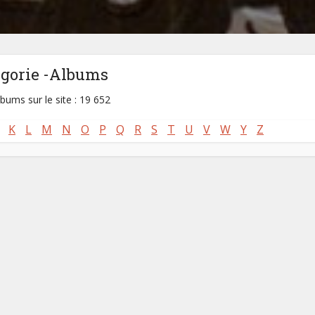
égorie -Albums
lbums sur le site : 19 652
K
L
M
N
O
P
Q
R
S
T
U
V
W
Y
Z