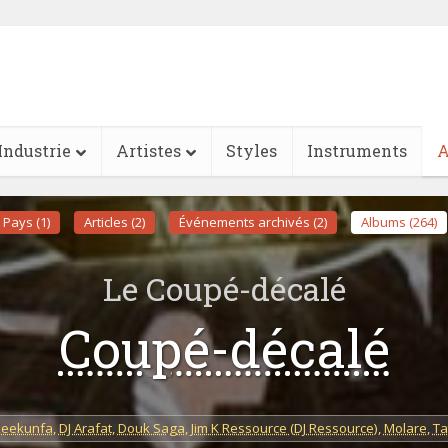
Industrie
Artistes
Styles
Instruments
A
Pays (1)
Articles (2)
Événements archivés (2)
Albums (264)
Le Coupé-décalé
Coupé-décalé
Leekunfa
,
DJ Arafat
,
Douk Saga
,
Jim K Ressource (DJ Ressource)
,
Molare
,
Ta