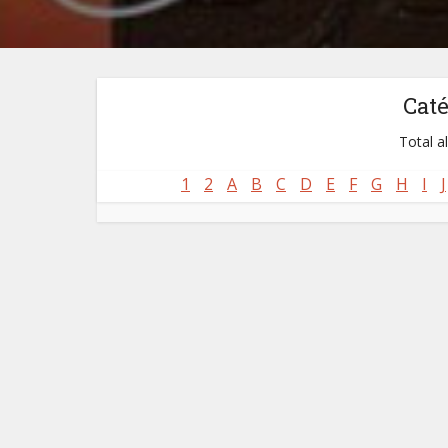
Cat
Total a
1
2
A
B
C
D
E
F
G
H
I
J