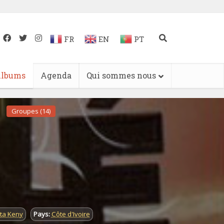
FR
EN
PT
lbums
Agenda
Qui sommes nous
Groupes (14)
ta Keny
Pays:
Côte d'Ivoire