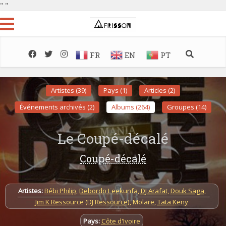
"
"
FR
EN
PT
Artistes (39)
Pays (1)
Articles (2)
Événements archivés (2)
Albums (264)
Groupes (14)
Le Coupé-décalé
Coupé-décalé
Artistes:
Bébi Philip
,
Debordo Leekunfa
,
DJ Arafat
,
Douk Saga
,
Jim K Ressource (DJ Ressource)
,
Molare
,
Tata Keny
Pays:
Côte d'Ivoire