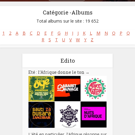
Catégorie -Albums
Total albums sur le site : 19 652
1
2
A
B
C
D
E
F
G
H
I
J
K
L
M
N
O
P
Q
R
S
T
U
V
W
Y
Z
Edito
Eté : l’Afrique donne le ton
→
L'été en particulier, l'Afrique résonne sur