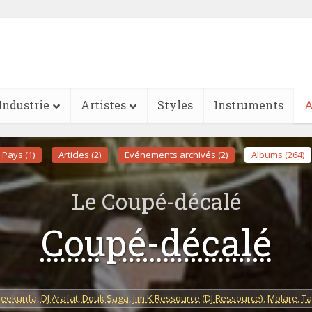
Industrie
Artistes
Styles
Instruments
A
Pays (1)
Articles (2)
Événements archivés (2)
Albums (264)
Le Coupé-décalé
Coupé-décalé
Leekunfa
,
DJ Arafat
,
Douk Saga
,
Jim K Ressource (DJ Ressource)
,
Molare
,
Ta