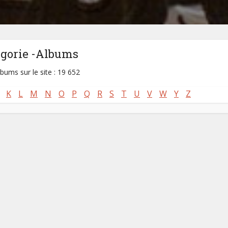
égorie -Albums
lbums sur le site : 19 652
K
L
M
N
O
P
Q
R
S
T
U
V
W
Y
Z