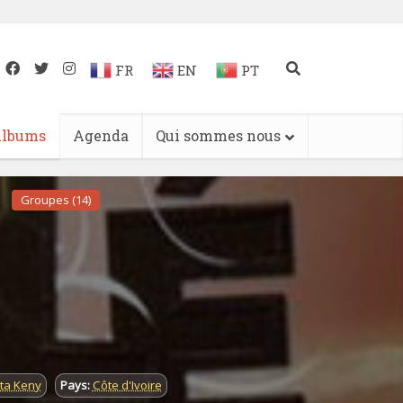
FR
EN
PT
lbums
Agenda
Qui sommes nous
Groupes (14)
ta Keny
Pays:
Côte d'Ivoire