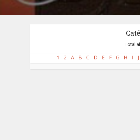
Cat
Total a
1
2
A
B
C
D
E
F
G
H
I
J