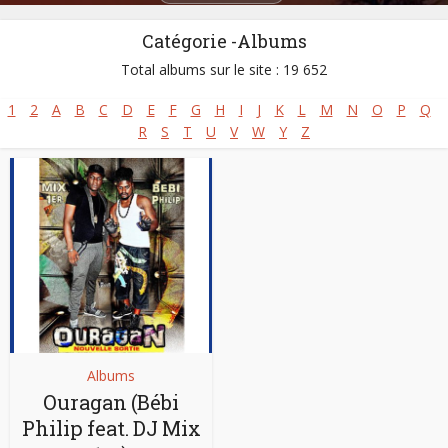
Catégorie -Albums
Total albums sur le site : 19 652
1
2
A
B
C
D
E
F
G
H
I
J
K
L
M
N
O
P
Q
R
S
T
U
V
W
Y
Z
Albums
Ouragan (Bébi
Philip feat. DJ Mix