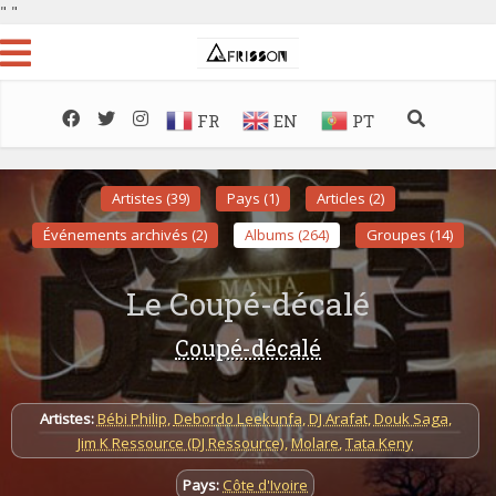
"
"
FR
EN
PT
Artistes (39)
Pays (1)
Articles (2)
Événements archivés (2)
Albums (264)
Groupes (14)
Le Coupé-décalé
Coupé-décalé
Artistes:
Bébi Philip
,
Debordo Leekunfa
,
DJ Arafat
,
Douk Saga
,
Jim K Ressource (DJ Ressource)
,
Molare
,
Tata Keny
Pays:
Côte d'Ivoire