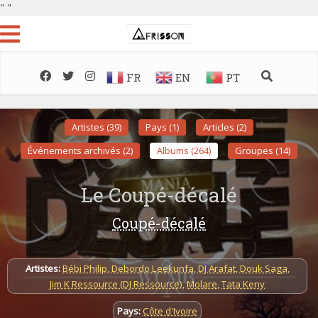
"
"
FR
EN
PT
Artistes (39)
Pays (1)
Articles (2)
Événements archivés (2)
Albums (264)
Groupes (14)
Le Coupé-décalé
Coupé-décalé
Artistes:
Bébi Philip
,
Debordo Leekunfa
,
DJ Arafat
,
Douk Saga
,
Jim K Ressource (DJ Ressource)
,
Molare
,
Tata Keny
Pays:
Côte d'Ivoire