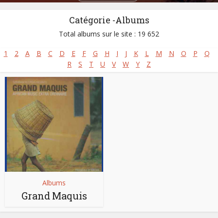
Catégorie -Albums
Total albums sur le site : 19 652
1
2
A
B
C
D
E
F
G
H
I
J
K
L
M
N
O
P
Q
R
S
T
U
V
W
Y
Z
Albums
Grand Maquis