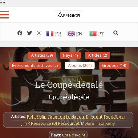
"
"
FR
EN
PT
Artistes (39)
Pays (1)
Articles (2)
Événements archivés (2)
Albums (264)
Groupes (14)
Le Coupé-décalé
Coupé-décalé
Artistes:
Bébi Philip
,
Debordo Leekunfa
,
DJ Arafat
,
Douk Saga
,
Jim K Ressource (DJ Ressource)
,
Molare
,
Tata Keny
Pays:
Côte d'Ivoire