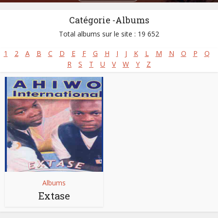
Catégorie -Albums
Total albums sur le site : 19 652
1
2
A
B
C
D
E
F
G
H
I
J
K
L
M
N
O
P
Q
R
S
T
U
V
W
Y
Z
Albums
Extase