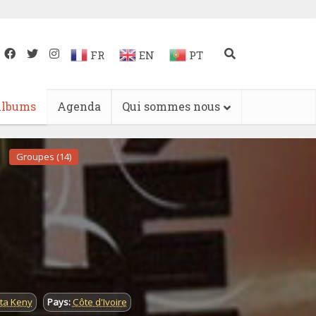
FR
EN
PT
lbums
Agenda
Qui sommes nous
Groupes (14)
ta Keny
Pays:
Côte d'Ivoire