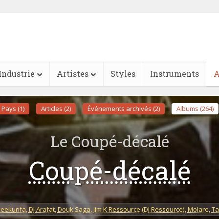
Industrie
Artistes
Styles
Instruments
A
Pays (1)
Articles (2)
Événements archivés (2)
Albums (264)
Le Coupé-décalé
Coupé-décalé
Leekunfa
,
DJ Arafat
,
Douk Saga
,
Jim K Ressource (DJ Ressource)
,
Molare
,
Ta