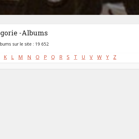
égorie -Albums
lbums sur le site : 19 652
K
L
M
N
O
P
Q
R
S
T
U
V
W
Y
Z