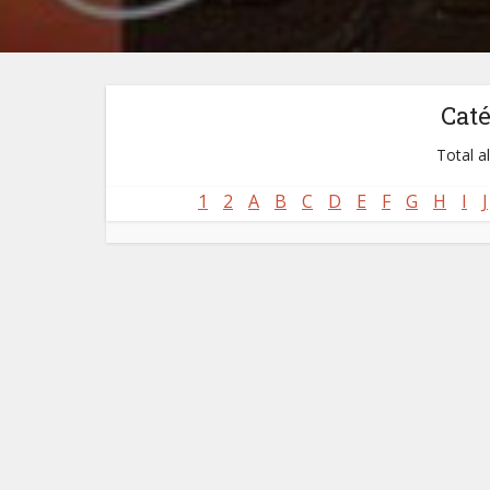
Cat
Total a
1
2
A
B
C
D
E
F
G
H
I
J