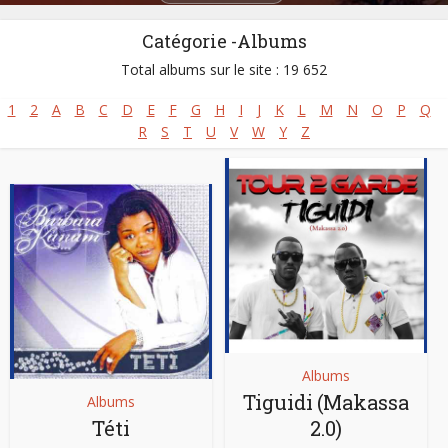
Catégorie -Albums
Total albums sur le site : 19 652
1
2
A
B
C
D
E
F
G
H
I
J
K
L
M
N
O
P
Q
R
S
T
U
V
W
Y
Z
Albums
Tiguidi (Makassa
Albums
Téti
2.0)