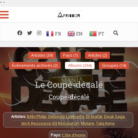
"
"
FR
EN
PT
Artistes (39)
Pays (1)
Articles (2)
Événements archivés (2)
Albums (264)
Groupes (14)
Le Coupé-décalé
Coupé-décalé
Artistes:
Bébi Philip
,
Debordo Leekunfa
,
DJ Arafat
,
Douk Saga
,
Jim K Ressource (DJ Ressource)
,
Molare
,
Tata Keny
Pays:
Côte d'Ivoire