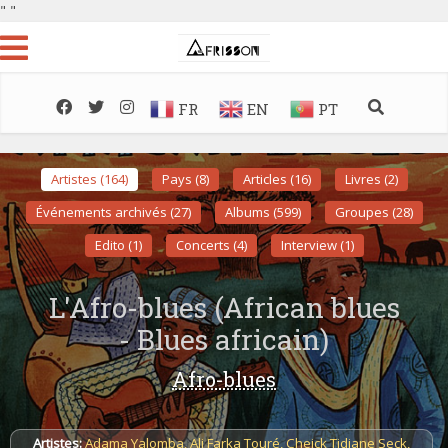
"
"
FR
EN
PT
Artistes (164)
Pays (8)
Articles (16)
Livres (2)
Événements archivés (27)
Albums (599)
Groupes (28)
Edito (1)
Concerts (4)
Interview (1)
L'Afro-blues (African blues
- Blues africain)
Afro-blues
Artistes:
Adama Yalomba
,
Ali Farka Touré
,
Cheick Tidiane Seck
,