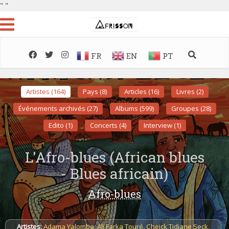
"
"
FR
EN
PT
Artistes (164)
Pays (8)
Articles (16)
Livres (2)
Événements archivés (27)
Albums (599)
Groupes (28)
Edito (1)
Concerts (4)
Interview (1)
L'Afro-blues (African blues
- Blues africain)
Afro-blues
Artistes:
Adama Yalomba
,
Ali Farka Touré
,
Cheick Tidiane Seck
,