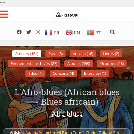
"
"
FR
EN
PT
Artistes (164)
Pays (8)
Articles (16)
Livres (2)
Événements archivés (27)
Albums (599)
Groupes (28)
Edito (1)
Concerts (4)
Interview (1)
L'Afro-blues (African blues
- Blues africain)
Afro-blues
Artistes:
Adama Yalomba
,
Ali Farka Touré
,
Cheick Tidiane Seck
,