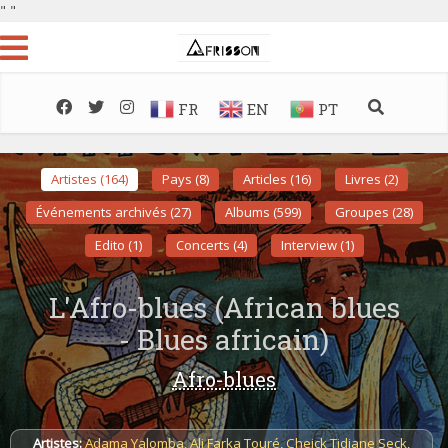
"
"
FR
EN
PT
Artistes (164)
Pays (8)
Articles (16)
Livres (2)
Événements archivés (27)
Albums (599)
Groupes (28)
Edito (1)
Concerts (4)
Interview (1)
L'Afro-blues (African blues
- Blues africain)
Afro-blues
Artistes:
Adama Yalomba
,
Ali Farka Touré
,
Cheick Tidiane Seck
,