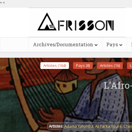
"
"
Archives/Documentation
Pays
Artistes (164)
Pays (8)
Articles (16)
L
L'Afro
Artistes:
Adama Yalomba
,
Ali Farka Touré
,
Chei