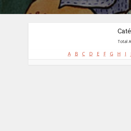
Caté
Total A
A
B
C
D
E
F
G
H
I