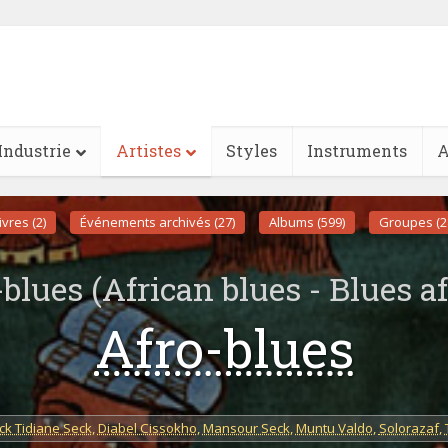
Industrie
Artistes
Styles
Instruments
A
ivres (2)
Événements archivés (27)
Albums (599)
Groupes (2
-blues (African blues - Blues af
Afro-blues
ck Tidiane Seck
,
Diabel Cissokho
,
Mansour Seck
,
Muntu Valdo
,
Solorazaf
,