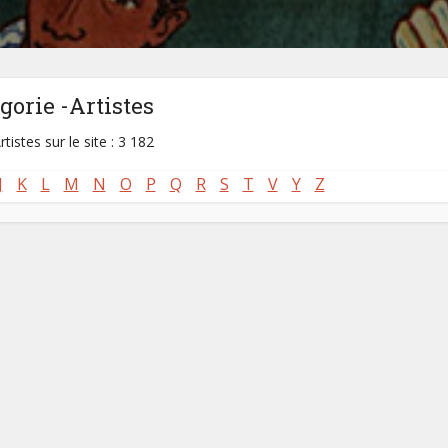
gorie -Artistes
rtistes sur le site : 3 182
J
K
L
M
N
O
P
Q
R
S
T
V
Y
Z