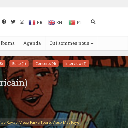
FR
EN
PT
lbums
Agenda
Qui sommes nous
8)
Edito (1)
Concerts (4)
Interview (1)
ricain)
Tao Ravao
,
Vieux Farka Touré
,
Vieux Mac Faye