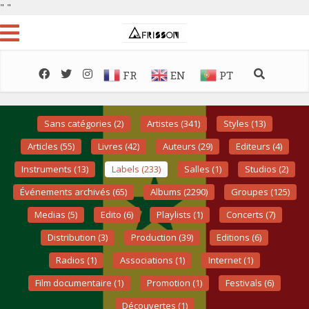
"
"
FR
EN
PT
Sans catégories (2)
Artistes (341)
Styles (13)
Articles (55)
Livres (42)
Auteurs (29)
Editeurs (4)
Instruments (13)
Labels (233)
Salles (1)
Studios (2)
Événements archivés (65)
Albums (2290)
Groupes (125)
Medias (5)
Edito (6)
Playlists (1)
Concerts (7)
Distribution (3)
Production (39)
Editions (6)
Radios (1)
Associations (1)
Internet (1)
Film documentaire (1)
Promotion (1)
Festivals (6)
Découvertes (1)