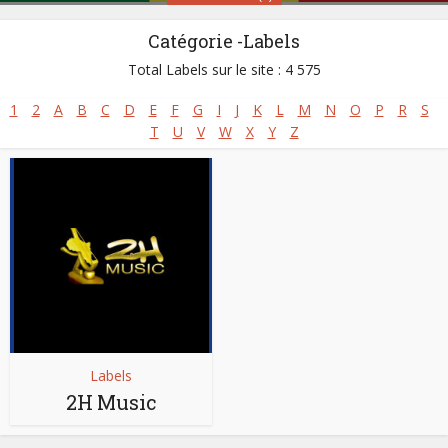
Catégorie -Labels
Sénégal
Total Labels sur le site : 4 575
1
2
A
B
C
D
E
F
G
I
J
K
L
M
N
O
P
R
S
Styles:
Afro-jazz
,
Afro-rap
,
Afro-reggae
,
Folk Music
,
T
U
V
W
X
Y
Z
Gospel africain - Musique chrétienne
,
Mbalax
,
Musique Classique Africaine
,
Musique islamique
,
Musique mandingue
,
Musique peule
,
Salsa africaine
Site :
https://www.senegalaisement.com
Labels
2H Music