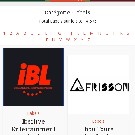
Catégorie -Labels
Sénégal
Total Labels sur le site : 4 575
1
2
A
B
C
D
E
F
G
I
J
K
L
M
N
O
P
R
S
Styles:
Afro-jazz
,
Afro-rap
,
Afro-reggae
,
Folk Music
,
T
U
V
W
X
Y
Z
Gospel africain - Musique chrétienne
,
Mbalax
,
Musique Classique Africaine
,
Musique islamique
,
Musique mandingue
,
Musique peule
,
Salsa africaine
Site :
https://www.senegalaisement.com
Labels
Iberlive
Labels
Entertainment
Ibou Touré