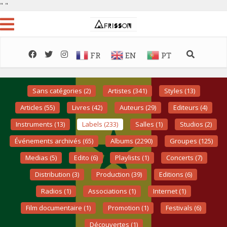
"
"
FR
EN
PT
Sans catégories (2)
Artistes (341)
Styles (13)
Articles (55)
Livres (42)
Auteurs (29)
Editeurs (4)
Instruments (13)
Labels (233)
Salles (1)
Studios (2)
Événements archivés (65)
Albums (2290)
Groupes (125)
Medias (5)
Edito (6)
Playlists (1)
Concerts (7)
Distribution (3)
Production (39)
Editions (6)
Radios (1)
Associations (1)
Internet (1)
Film documentaire (1)
Promotion (1)
Festivals (6)
Découvertes (1)