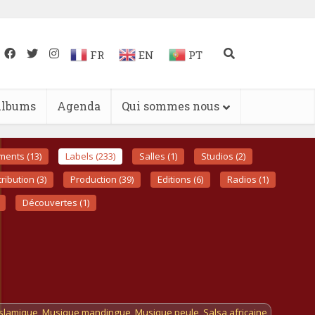
FR
EN
PT
lbums
Agenda
Qui sommes nous
ments (13)
Labels (233)
Salles (1)
Studios (2)
tribution (3)
Production (39)
Editions (6)
Radios (1)
Découvertes (1)
slamique
,
Musique mandingue
,
Musique peule
,
Salsa africaine