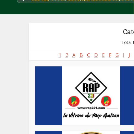
Cat
Total L
1
2
A
B
C
D
E
F
G
I
J