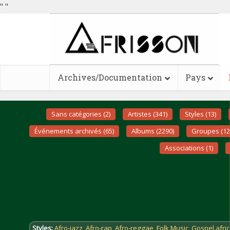
"
"
Archives/Documentation
Pays
Sans catégories (2)
Artistes (341)
Styles (13)
Événements archivés (65)
Albums (2290)
Groupes (12
Associations (1)
Styles:
Afro-jazz
,
Afro-rap
,
Afro-reggae
,
Folk Music
,
Gospel afric