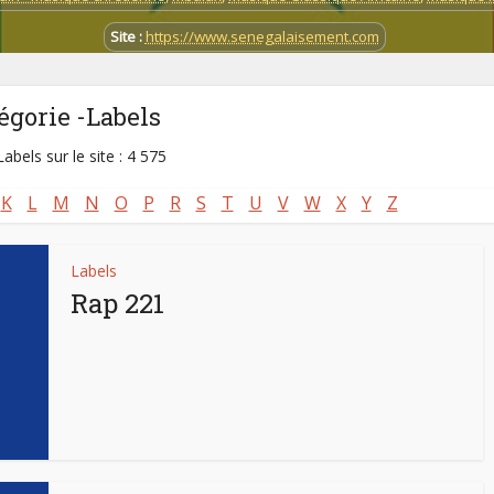
Site :
https://www.senegalaisement.com
égorie -Labels
abels sur le site : 4 575
K
L
M
N
O
P
R
S
T
U
V
W
X
Y
Z
Labels
Rap 221