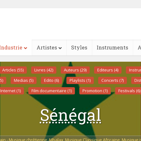
Industrie
Artistes
Styles
Instruments
A
Articles (55)
Livres (42)
Auteurs (29)
Editeurs (4)
Instru
5)
Medias (5)
Edito (6)
Playlists (1)
Concerts (7)
Dis
Internet (1)
Film documentaire (1)
Promotion (1)
Festivals (6)
Sénégal
ain - Musique chrétienne
,
Mbalax
,
Musique Classique Africaine
,
Musique i