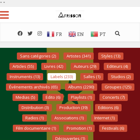
"
"
FR
EN
PT
Sans catégories (2)
Artistes (341)
Styles (13)
Articles (55)
Livres (42)
Auteurs (29)
Editeurs (4)
Instruments (13)
Labels (233)
Salles (1)
Studios (2)
Événements archivés (65)
Albums (2290)
Groupes (125)
Medias (5)
Edito (6)
Playlists (1)
Concerts (7)
Distribution (3)
Production (39)
Editions (6)
Radios (1)
Associations (1)
Internet (1)
Film documentaire (1)
Promotion (1)
Festivals (6)
Découvertes (1)