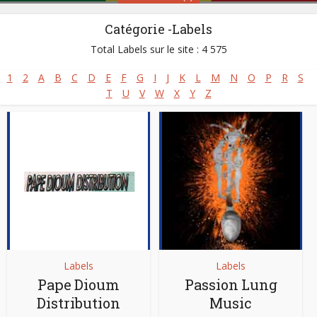
Catégorie -Labels
Sénégal
Total Labels sur le site : 4 575
1
2
A
B
C
D
E
F
G
I
J
K
L
M
N
O
P
R
S
Styles:
Afro-jazz
,
Afro-rap
,
Afro-reggae
,
Folk Music
,
T
U
V
W
X
Y
Z
Gospel africain - Musique chrétienne
,
Mbalax
,
Musique Classique Africaine
,
Musique islamique
,
Musique mandingue
,
Musique peule
,
Salsa africaine
Site :
https://www.senegalaisement.com
Labels
Labels
Pape Dioum
Passion Lung
Distribution
Music