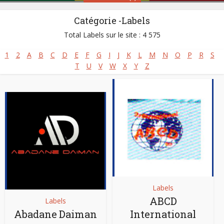
Catégorie -Labels
Sénégal
Total Labels sur le site : 4 575
1
2
A
B
C
D
E
F
G
I
J
K
L
M
N
O
P
R
S
Styles:
Afro-jazz
,
Afro-rap
,
Afro-reggae
,
Folk Music
,
T
U
V
W
X
Y
Z
Gospel africain - Musique chrétienne
,
Mbalax
,
Musique Classique Africaine
,
Musique islamique
,
Musique mandingue
,
Musique peule
,
Salsa africaine
Site :
https://www.senegalaisement.com
Labels
ABCD
Labels
Abadane Daiman
International