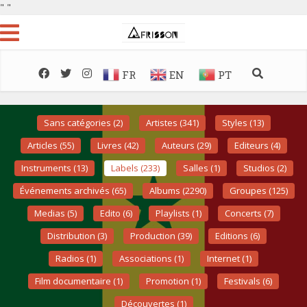
"
"
FR
EN
PT
Sans catégories (2)
Artistes (341)
Styles (13)
Articles (55)
Livres (42)
Auteurs (29)
Editeurs (4)
Instruments (13)
Labels (233)
Salles (1)
Studios (2)
Événements archivés (65)
Albums (2290)
Groupes (125)
Medias (5)
Edito (6)
Playlists (1)
Concerts (7)
Distribution (3)
Production (39)
Editions (6)
Radios (1)
Associations (1)
Internet (1)
Film documentaire (1)
Promotion (1)
Festivals (6)
Découvertes (1)