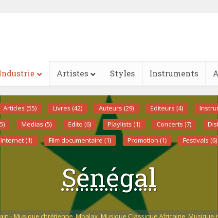
Industrie
Artistes
Styles
Instruments
A
Articles (55)
Livres (42)
Auteurs (29)
Editeurs (4)
Instru
5)
Medias (5)
Edito (6)
Playlists (1)
Concerts (7)
Dis
Internet (1)
Film documentaire (1)
Promotion (1)
Festivals (6)
Sénégal
ain - Musique chrétienne
,
Mbalax
,
Musique Classique Africaine
,
Musique i