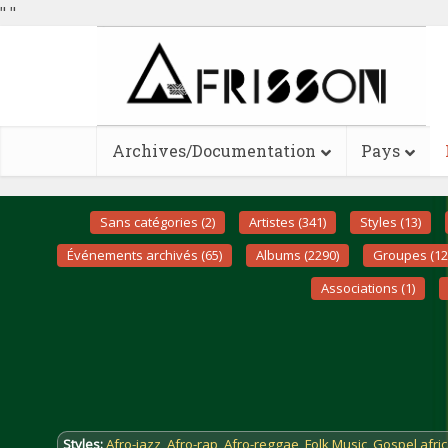
"
"
Archives/Documentation
Pays
Sans catégories (2)
Artistes (341)
Styles (13)
Événements archivés (65)
Albums (2290)
Groupes (12
Associations (1)
Styles:
Afro-jazz
,
Afro-rap
,
Afro-reggae
,
Folk Music
,
Gospel afric