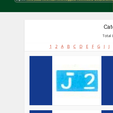
Cat
Total L
1
2
A
B
C
D
E
F
G
I
J