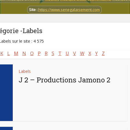
Site :
https://www.senegalaisement.com
égorie -Labels
abels sur le site : 4 575
K
L
M
N
O
P
R
S
T
U
V
W
X
Y
Z
Labels
J 2 – Productions Jamono 2