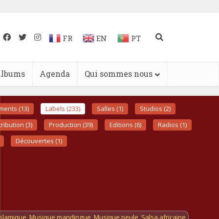
FR
EN
PT
lbums
Agenda
Qui sommes nous
ments (13)
Labels (233)
Salles (1)
Studios (2)
tribution (3)
Production (39)
Editions (6)
Radios (1)
Découvertes (1)
slamique
,
Musique mandingue
,
Musique peule
,
Salsa africaine