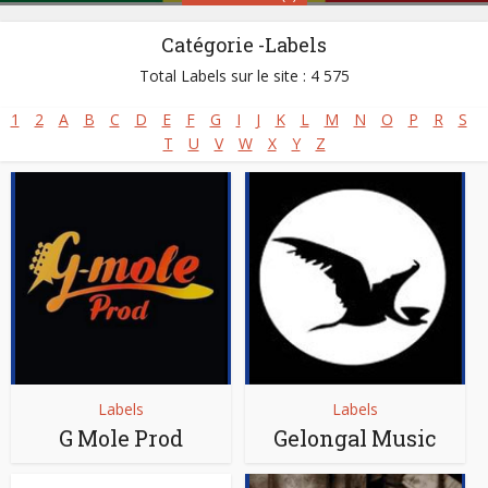
Catégorie -Labels
Sénégal
Total Labels sur le site : 4 575
1
2
A
B
C
D
E
F
G
I
J
K
L
M
N
O
P
R
S
Styles:
Afro-jazz
,
Afro-rap
,
Afro-reggae
,
Folk Music
,
T
U
V
W
X
Y
Z
Gospel africain - Musique chrétienne
,
Mbalax
,
Musique Classique Africaine
,
Musique islamique
,
Musique mandingue
,
Musique peule
,
Salsa africaine
Site :
https://www.senegalaisement.com
Labels
Labels
G Mole Prod
Gelongal Music