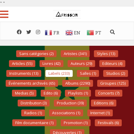
"
"
FR
EN
PT
Sans catégories (2)
Artistes (341)
Styles (13)
Articles (55)
Livres (42)
Auteurs (29)
Editeurs (4)
Instruments (13)
Labels (233)
Salles (1)
Studios (2)
Événements archivés (65)
Albums (2290)
Groupes (125)
Medias (5)
Edito (6)
Playlists (1)
Concerts (7)
Distribution (3)
Production (39)
Editions (6)
Radios (1)
Associations (1)
Internet (1)
Film documentaire (1)
Promotion (1)
Festivals (6)
Découvertes (1)