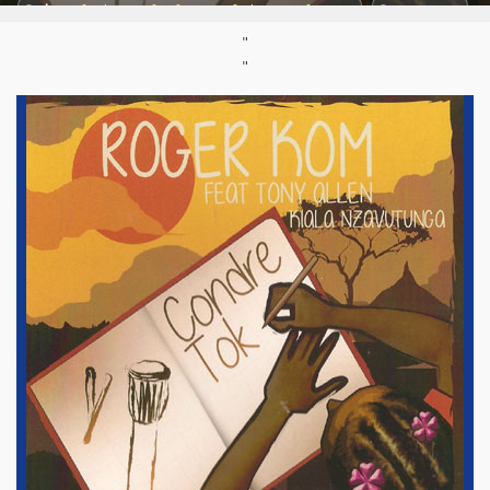
Styles:
Afro-beat
,
Afro-fusion/afrobeats
,
Afro-jazz
Support :
CD
"
Parution :
12/03/2016
"