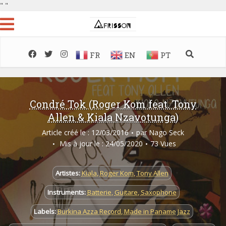
"
"
FR
EN
PT
Condré Tok (Roger Kom feat. Tony
Allen & Kiala Nzavotunga)
Article créé le : 12/03/2016
par
Nago Seck
Mis à jour le : 24/05/2020
73 Vues
Artistes:
Kiala
,
Roger Kom
,
Tony Allen
Instruments:
Batterie
,
Guitare
,
Saxophone
Labels:
Burkina Azza Record
,
Made in Paname Jazz