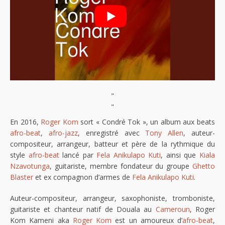
"
"
En 2016,
Roger Kom
sort « Condré Tok », un album aux beats
afro-beat
,
afro-jazz
, enregistré avec
Tony Allen
, auteur-
compositeur, arrangeur, batteur et père de la rythmique du
style
afro-beat
lancé par
Fela Anikulapo Kuti
, ainsi que
Kiala
Nzavotunga
, guitariste, membre fondateur du groupe
Ghetto
Blaster
et ex compagnon d’armes de
Fela Anikulapo Kuti
.
Auteur-compositeur, arrangeur, saxophoniste, tromboniste,
guitariste et chanteur natif de Douala au
Cameroun
, Roger
Kom Kameni aka
Roger Kom
est un amoureux d’
afro-beat
,