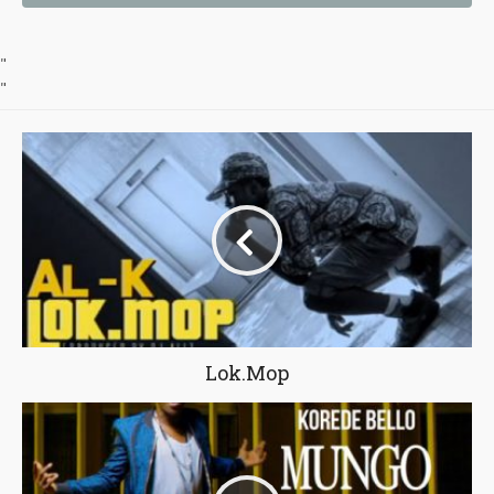
"
"
Lok.Mop