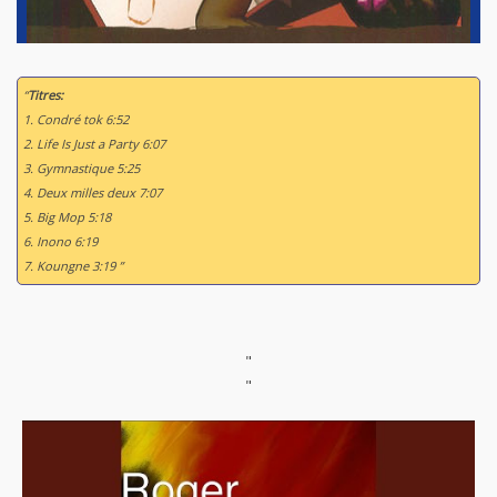
“
Titres:
1. Condré tok 6:52
2. Life Is Just a Party 6:07
3. Gymnastique 5:25
4. Deux milles deux 7:07
5. Big Mop 5:18
6. Inono 6:19
7. Koungne 3:19 ”
"
"