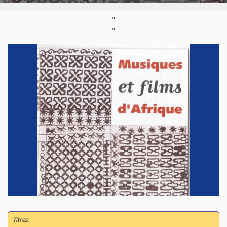
Labels:
RFI Talent
Styles:
World / Musique du monde
"
Support :
Compilation 2CD
"
“
Titres: