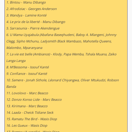
1. Bintou - Manu Dibango
2. Afrodiziac - Georges Anderson
3. Wandya - Lamine Konté
4. Le prix de la liberté - Manu Dibango
5. Sarraounia - Pierre Akendengue
6. U Mama Uyajabula (Abafana Baseqhudeni, Babsy A. Mlangeni, Johnny
Clegg, Sipho Mchunu, Ladysmith Black Mambazo, Mahotella Queens,
Malombo, Mparanyana
7. La vie est belle (Ambiance) - Klody, Papa Wemba, Tshala Muana, Zaïko
Langa Langa
8. M'Bessoma - Issouf Kanté
9. Confiance - Issouf Kanté
10. Samere - Jonah Sithole, Léonard Chiyangwa, Oliver Mtukudzi, Robson
Banda
11. Lovolovo - Marc Beacco
12. Donzo Konso Lide - Marc Beacco
13. Kirimana - Marc Beacco
14. Laada - Cheick Tidiane Seck
15. Ramatu The Bird - Wasis Diop
16. Les Gueux - Wasis Diop
17. Ramtau (A capella) - Wasis Diop