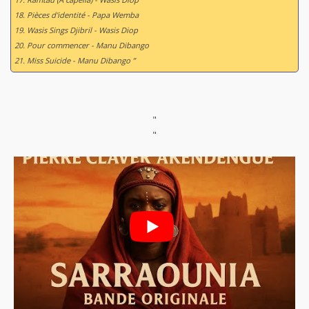
18. Pièces d'identité - Papa Wemba
19. Wasis Sings Djibril - Wasis Diop
20. Pour commencer - Manu Dibango
21. Miss Suicide - Manu Dibango ”
"
"