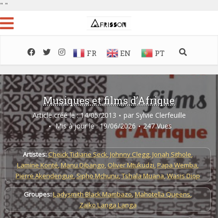
"
"
FR
EN
PT
Musiques et films d’Afrique
Article créé le : 14/05/2013
par
Sylvie Clerfeuille
Mis à jour le : 19/06/2026
247 Vues
Artistes:
Cheick Tidiane Seck
,
Johnny Clegg
,
Jonah Sithole
,
Lamine Konté
,
Manu Dibango
,
Oliver Mtukudzi
,
Papa Wemba
,
Pierre Akendengue
,
Sipho Mchunu
,
Tshala Muana
,
Wasis Diop
Groupes:
Ladysmith Black Mambazo
,
Mahotella Queens
,
Zaïko Langa Langa