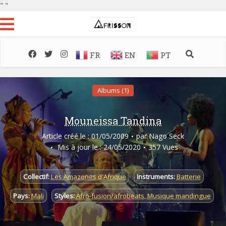
"
"
FR
EN
PT
Albums (1)
Mouneissa Tandina
Article créé le : 01/05/2009
par
Nago Seck
Mis à jour le : 24/05/2020
357 Vues
Collectif:
Les Amazones d'Afrique
Instruments:
Batterie
Pays:
Mali
Styles:
Afro-fusion/afrobeats
,
Musique mandingue