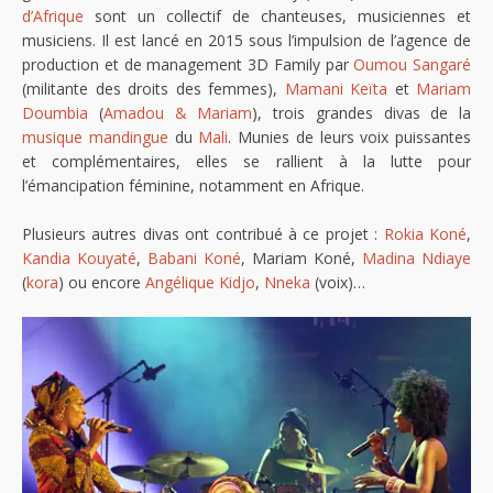
d’Afrique
sont un collectif de chanteuses, musiciennes et
musiciens. Il est lancé en 2015 sous l’impulsion de l’agence de
production et de management 3D Family par
Oumou Sangaré
(militante des droits des femmes),
Mamani Keïta
et
Mariam
Doumbia
(
Amadou & Mariam
), trois grandes divas de la
musique mandingue
du
Mali
. Munies de leurs voix puissantes
et complémentaires, elles se rallient à la lutte pour
l’émancipation féminine, notamment en Afrique.
Plusieurs autres divas ont contribué à ce projet :
Rokia Koné
,
Kandia Kouyaté
,
Babani Koné
, Mariam Koné,
Madina Ndiaye
(
kora
) ou encore
Angélique Kidjo
,
Nneka
(voix)…