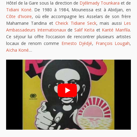
Hôtel de la Gare sous la direction de
Djélimady Tounkara
et de
Tidiani Koné
. De 1980 à 1984, Mouneissa est à Abidjan, en
Côte d’Ivoire
, où elle accompagne les Asselars de son frère
Mahamane Tandina et
Cheick Tidiane Seck
, mais aussi
Les
Ambassadeurs Internationaux
de
Salif Keïta
et
Kanté Manfila
.
Ce séjour lui offre l’occasion de rencontrer plusieurs artistes
locaux de renom comme
Ernesto Djédjé
,
François Lougah
,
Aïcha Koné
…