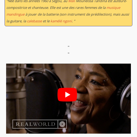
“Née dans les années 1960 à Ségou, au
Mali
Mouneissa Tandina est auteure-
compositrice et chanteuse. Elle est une des rares femmes de la
musique
mandingue
à jouer de la batterie (son instrument de prédilection), mais aussi
la guitare, la
calebasse
et le
kamélé ngoni
. ”
"
"