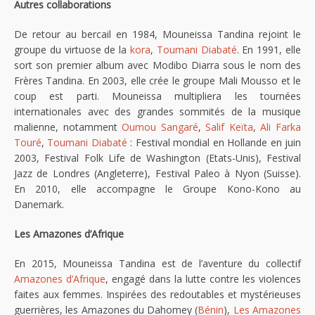
Autres collaborations
De retour au bercail en 1984, Mouneissa Tandina rejoint le
groupe du virtuose de la
kora
,
Toumani Diabaté
. En 1991, elle
sort son premier album avec Modibo Diarra sous le nom des
Frères Tandina. En 2003, elle crée le groupe Mali Mousso et le
coup est parti. Mouneissa multipliera les tournées
internationales avec des grandes sommités de la musique
malienne, notamment
Oumou Sangaré
,
Salif Keïta
,
Ali Farka
Touré
,
Toumani Diabaté
: Festival mondial en Hollande en juin
2003, Festival Folk Life de Washington (Etats-Unis), Festival
Jazz de Londres (Angleterre), Festival Paleo à Nyon (Suisse).
En 2010, elle accompagne le Groupe Kono-Kono au
Danemark.
Les Amazones d’Afrique
En 2015, Mouneissa Tandina est de l’aventure du collectif
Amazones d’Afrique
, engagé dans la lutte contre les violences
faites aux femmes. Inspirées des redoutables et mystérieuses
guerrières, les Amazones du Dahomey (
Bénin
),
Les Amazones