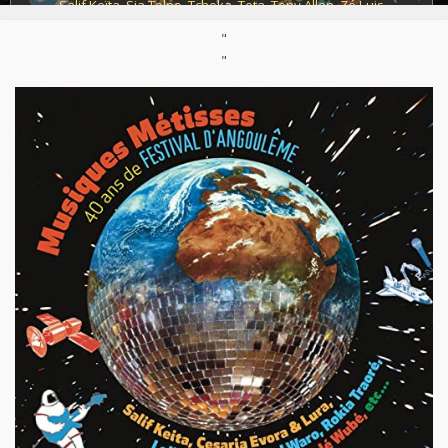
Salif Keïta
,
Sia Tolno
,
Tcheka
,
Teta
,
Tony Allen
,
Zé Luis
"
Groupes:
Africando
,
Akalé Wubé
,
Bamba Wassoulou Groove
,
"
Bembeya Jazz National
,
Black Bazar
,
Emile Biayenda (Les Tambours de Brazza)
,
Mahotella Queens
,
Rail Band / Super Rail Band
,
Simentera
Labels:
Lusafrica
Pays:
Angola
,
Cap-Vert
,
Congo Kinshasa
,
France
,
Gabon
,
Guinée Conakry
,
La Réunion
,
Madagascar
,
Mali
,
Mauritanie
,
Nigeria
,
Sénégal
Styles:
Afro-beat
,
Afro-blues
,
Afro-cubain
,
Afro-fusion/afrobeats
,
Afro-jazz
,
Afro-reggae
,
Coladeira
,
Jazz
,
Maloya
,
Morna
,
Musique mandingue
,
Rumba congolaise
,
Salegy
,
Séga
Support :
Compilation 3CD
Parution :
25/05/2015