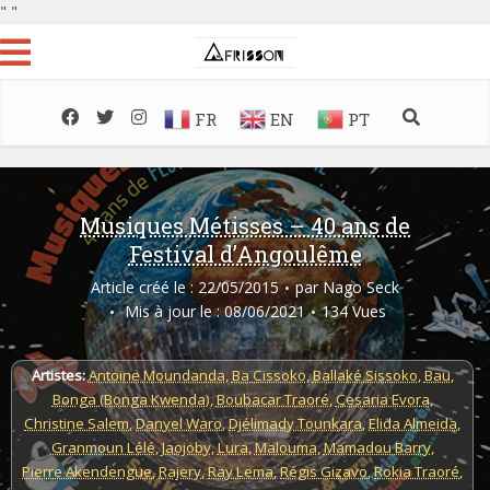
"
"
FR
EN
PT
Musiques Métisses – 40 ans de
Festival d’Angoulême
Article créé le : 22/05/2015
par
Nago Seck
Mis à jour le : 08/06/2021
134 Vues
Artistes:
Antoine Moundanda
,
Ba Cissoko
,
Ballaké Sissoko
,
Bau
,
Bonga (Bonga Kwenda)
,
Boubacar Traoré
,
Cesaria Evora
,
Christine Salem
,
Danyel Waro
,
Djélimady Tounkara
,
Elida Almeida
,
Granmoun Lélé
,
Jaojoby
,
Lura
,
Malouma
,
Mamadou Barry
,
Pierre Akendengue
,
Rajery
,
Ray Lema
,
Régis Gizavo
,
Rokia Traoré
,