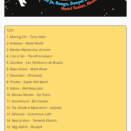
“CD1:
1. Moving On - Tony Allen
2. Anbessa - Akalé Wubé
3. Bamba Wassoulou Groove
4. I Go U Go - The Afrorockerz
5. Zanzibar - Les Tambours de Brazza
6. Beau Gosse - Black Bazar
7. Doundari - Africando
8. Pirates - Super Rail Band
9. Sabou - Bembeya Jazz
10. Mouka Mouka - Sia Tolno
11. Kounkouré - Ba Cissoko
12. Tsy Zanakra Mpanarivo - Jaojoby
13. Zelvoula - Granmoun Lélé
14. Ness Jirénin - Temenik Electric
15. Nèg Dafrik - Boulpik