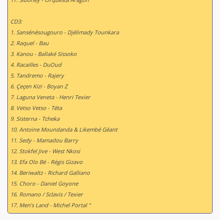
CD3:
1. Sansénésougouro - Djélimady Tounkara
2. Raquel - Bau
3. Kanou - Ballaké Sissoko
4. Racailles - DuOud
5. Tandremo - Rajery
6. Çeçen Kizi - Boyan Z
7. Laguna Veneta - Henri Texier
8. Vetso Vetso - Téta
9. Sisterna - Tcheka
10. Antoine Moundanda & Likembé Géant
11. Sedy - Mamadou Barry
12. Stokfel Jive - West Nkosi
13. Efa Olo Bé - Régis Gizavo
14. Beriwaltz - Richard Galliano
15. Choro - Daniel Goyone
16. Romano / Sclavis / Texier
17. Men’s Land - Michel Portal ”