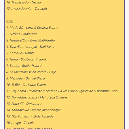
16. Trabessado - Neuza
17. Awa Adounia – Terakaft
CD2:
1. Moda Bô - Lura & Cesaria Evora
2. Nebine - Malouma
3. Houdou’On - Emel Mathlouthi
4. Sina (Soumbouya) - Salif Keïta
5. Kambua - Bonga
6. Hona - Boubacar Traoré
7. Souba - Rokia Traoré
8. La Marseillaise en créole - Lo’jo
9. Mandela - Danyel Waro
10. Ti Blé - Christine Salem
11. Ray Lema - Professeur Stefanov & les voix bulgares de l’Ensemble Pirin
12. Nomshloshazana - Mahotella Queens
13. Fomi 47 - Simentera
14. Tondavowé - Pierre Akendengue
15. Nta Konsigui - Elida Almeida
16. Amigo - Zé Luis
17. Siboney - Orquesta Aragon