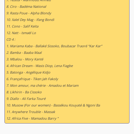
8. Ciro - Badéma National
9. Rasta Poue - Alpha Blondy
10. Xalel Dey Mag - Ifang Bondi
11. Cono - Salif Keïta
12. Natt - Ismaël Lo
CD 4 :
1. Mariama Kaba - Ballaké Sissoko, Boubacar Traoré “Kar Kar”
2. Bamba - Baaba Maal
3. Mbalou - Mory Kanté
4. African Dream - Wasis Diop, Lena Fiagbe
5. Batonga - Angélique Kidjo
6. Françafrique - Tiken Jah Fakoly
7. Mon amour, ma chérie - Amadou et Mariam
8. Likhirin - Ba Cissoko
9. Diallo - Ali Farka Touré
10. Musow (For our women) - Bassékou Kouyaté & Ngoni Ba
11. Anywhere Trouble - Massak
12. Africa Five - Mamadou Barry ”