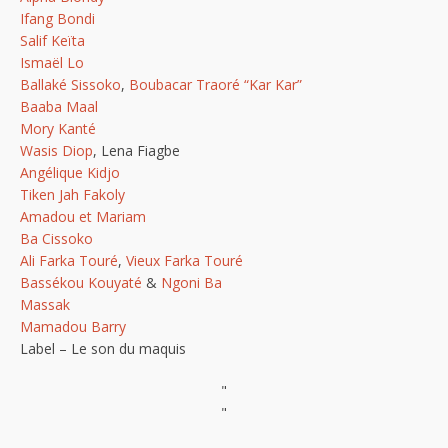
Ifang Bondi
Salif Keïta
Ismaël Lo
Ballaké Sissoko
,
Boubacar Traoré “Kar Kar”
Baaba Maal
Mory Kanté
Wasis Diop
, Lena Fiagbe
Angélique Kidjo
Tiken Jah Fakoly
Amadou et Mariam
Ba Cissoko
Ali Farka Touré
,
Vieux Farka Touré
Bassékou Kouyaté
&
Ngoni Ba
Massak
Mamadou Barry
Label – Le son du maquis
"
"