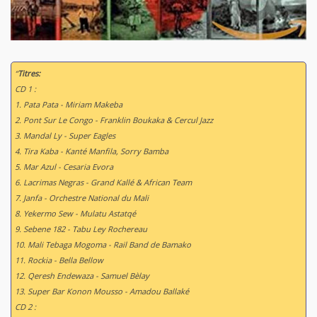
Musique mandingue
,
Musique peule
,
Rumba congolaise
,
Semba
,
Tchamassi
,
Tchinkounmey
,
World / Musique du monde
,
Ziglibithy
Support :
Coffret 4CD
Parution :
21/05/2010
“
Titres:
CD 1 :
1. Pata Pata - Miriam Makeba
2. Pont Sur Le Congo - Franklin Boukaka & Cercul Jazz
3. Mandal Ly - Super Eagles
4. Tira Kaba - Kanté Manfila, Sorry Bamba
5. Mar Azul - Cesaria Evora
6. Lacrimas Negras - Grand Kallé & African Team
7. Janfa - Orchestre National du Mali
8. Yekermo Sew - Mulatu Astatqé
9. Sebene 182 - Tabu Ley Rochereau
10. Mali Tebaga Mogoma - Rail Band de Bamako
11. Rockia - Bella Bellow
12. Qeresh Endewaza - Samuel Bèlay
13. Super Bar Konon Mousso - Amadou Ballaké
CD 2 :