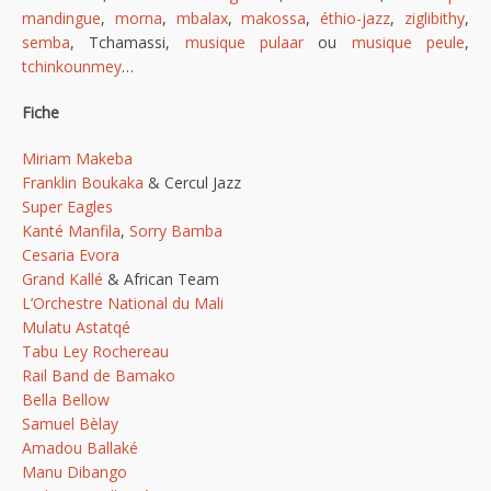
mandingue
,
morna
,
mbalax
,
makossa
,
éthio-jazz
,
ziglibithy
,
semba
, Tchamassi,
musique pulaar
ou
musique peule
,
tchinkounmey
…
Fiche
Miriam Makeba
Franklin Boukaka
& Cercul Jazz
Super Eagles
Kanté Manfila
,
Sorry Bamba
Cesaria Evora
Grand Kallé
& African Team
L’Orchestre National du Mali
Mulatu Astatqé
Tabu Ley Rochereau
Rail Band de Bamako
Bella Bellow
Samuel Bèlay
Amadou Ballaké
Manu Dibango