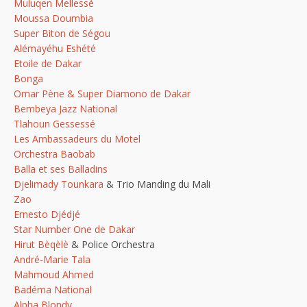
Muluqen Mellessé
Moussa Doumbia
Super Biton de Ségou
Alémayéhu Eshété
Etoile de Dakar
Bonga
Omar Pène & Super Diamono de Dakar
Bembeya Jazz National
Tlahoun Gessessé
Les Ambassadeurs du Motel
Orchestra Baobab
Balla et ses Balladins
Djelimady Tounkara
& Trio Manding du Mali
Zao
Ernesto Djédjé
Star Number One de Dakar
Hirut Bèqèlè
& Police Orchestra
André-Marie Tala
Mahmoud Ahmed
Badéma National
Alpha Blondy