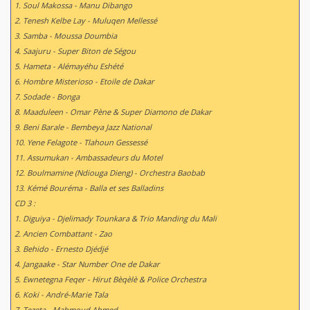
1. Soul Makossa - Manu Dibango
2. Tenesh Kelbe Lay - Muluqen Mellessé
3. Samba - Moussa Doumbia
4. Saajuru - Super Biton de Ségou
5. Hameta - Alémayéhu Eshété
6. Hombre Misterioso - Etoile de Dakar
7. Sodade - Bonga
8. Maaduleen - Omar Pène & Super Diamono de Dakar
9. Beni Barale - Bembeya Jazz National
10. Yene Felagote - Tlahoun Gessessé
11. Assumukan - Ambassadeurs du Motel
12. Boulmamine (Ndiouga Dieng) - Orchestra Baobab
13. Kémé Bouréma - Balla et ses Balladins
CD 3 :
1. Diguiya - Djelimady Tounkara & Trio Manding du Mali
2. Ancien Combattant - Zao
3. Behido - Ernesto Djédjé
4. Jangaake - Star Number One de Dakar
5. Ewnetegna Feqer - Hirut Bèqèlè & Police Orchestra
6. Koki - André-Marie Tala
7. Tezeta - Mahmoud Ahmed