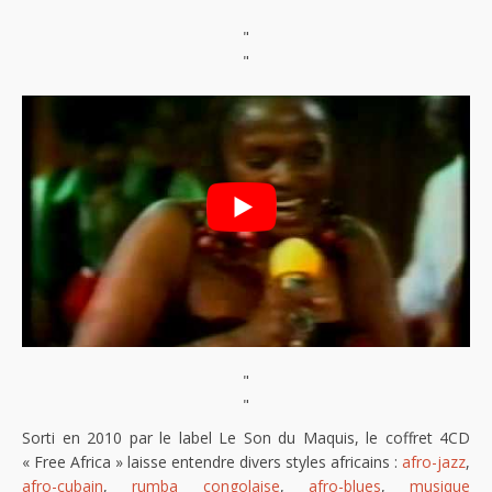
"
"
"
"
Sorti en 2010 par le label Le Son du Maquis, le coffret 4CD
« Free Africa » laisse entendre divers styles africains :
afro-jazz
,
afro-cubain
,
rumba congolaise
,
afro-blues
,
musique