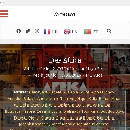
"
"
FR
EN
PT
Free Africa
Article créé le : 21/05/2010
par
Nago Seck
Mis à jour le : 15/06/2026
112 Vues
Artistes:
Alèmayèhu Eshèté
,
Ali Farka Touré
,
Alpha Blondy
,
Amadou Balaké
,
André-Marie Tala
,
Angélique Kidjo
,
Baaba Maal
,
Bassékou Kouyaté
,
Bella Bellow
,
Bonga (Bonga Kwenda)
,
Boubacar Traoré
,
Cesaria Evora
,
Djélimady Tounkara
,
Doudou Sow
,
Ernesto Djédjé
,
Franklin Boukaka
,
Hirut Bèqèlé
,
Ismaël Lo
,
Joseph Kabasélé
,
Kanté Manfila
,
Mahmoud Ahmed
,